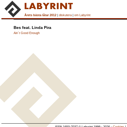
Årets bästa låtar 2012
|
diskutera
|
om Labyrint
Bes feat. Linda Pira
Ain´t Good Enough
ISSN 1650-7037 © Labyrint 1999 - 2026 -
Cookies
|