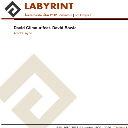
Årets bästa låtar 2012
|
diskutera
|
om Labyrint
David Gilmour feat. David Bowie
Arnold Layne
ISSN 1650-7037 © Labyrint 1999 - 2026 -
Cookies
|