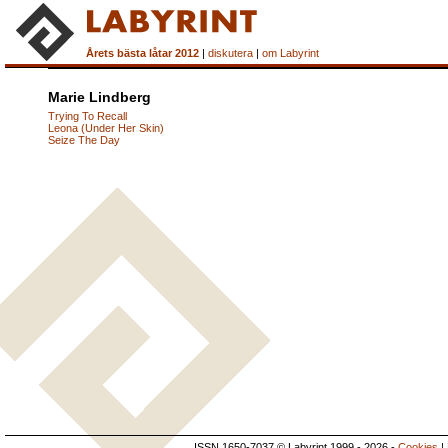
Årets bästa låtar 2012
|
diskutera
|
om Labyrint
Marie Lindberg
Trying To Recall
Leona (Under Her Skin)
Seize The Day
ISSN 1650-7037 © Labyrint 1999 - 2026 -
Cookies
|