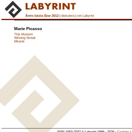
Årets bästa låtar 2012
|
diskutera
|
om Labyrint
Marie Picasso
This Moment
Winning Streak
Miracle
ISSN 1650-7037 © Labyrint 1999 - 2026 -
Cookies
|