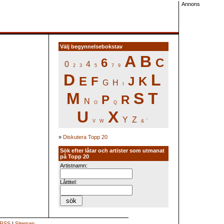
Annons
Välj begynnelsebokstav
A
B
6
C
0
4
2
3
5
7
9
D
L
E
F
J
K
G
H
I
M
S
T
P
R
N
O
Q
U
X
Y
Z
V
W
&
´
»
Diskutera Topp 20
Sök efter låtar och artister som utmanat
på Topp 20
Artistnamn:
Låttitel:
RSS
|
Sitemap