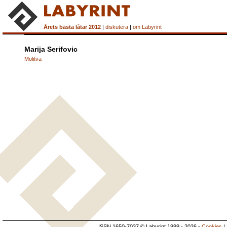
Årets bästa låtar 2012
|
diskutera
|
om Labyrint
Marija Serifovic
Molitva
ISSN 1650-7037 © Labyrint 1999 - 2026 -
Cookies
|