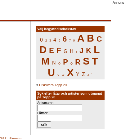
Annons
Välj begynnelsebokstav
A
B
6
C
0
4
2
3
5
7
9
D
L
E
F
J
K
G
H
I
M
S
T
P
R
N
O
Q
U
X
Y
Z
V
W
&
´
»
Diskutera Topp 20
Sök efter låtar och artister som utmanat
på Topp 20
Artistnamn:
Låttitel:
RSS
|
Sitemap