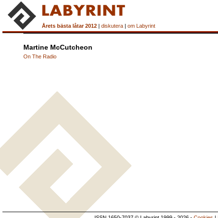
Årets bästa låtar 2012
|
diskutera
|
om Labyrint
Martine McCutcheon
On The Radio
ISSN 1650-7037 © Labyrint 1999 - 2026 -
Cookies
|