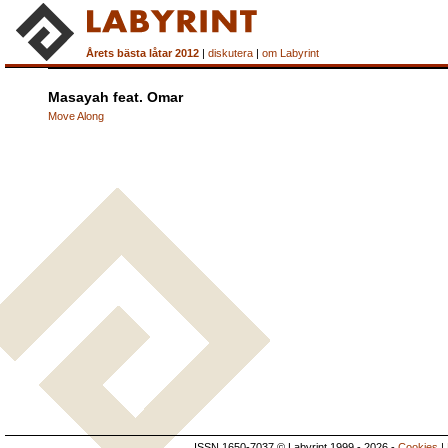
Årets bästa låtar 2012
|
diskutera
|
om Labyrint
Masayah feat. Omar
Move Along
ISSN 1650-7037 © Labyrint 1999 - 2026 -
Cookies
|