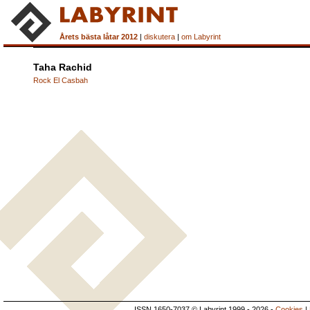
Årets bästa låtar 2012
|
diskutera
|
om Labyrint
Taha Rachid
Rock El Casbah
ISSN 1650-7037 © Labyrint 1999 - 2026 -
Cookies
|