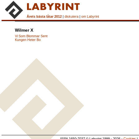
Årets bästa låtar 2012
|
diskutera
|
om Labyrint
Wilmer X
Vi Som Blommar Sent
Kungen Heter Bo
ISSN 1650-7037 © Labyrint 1999 - 2026 -
Cookies
|