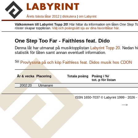
Årets bästa låtar 2012
|
diskutera
|
om Labyrint
Välkommen till Labyrint Topp 20!
Här hittar du information om låten
One Step To
röster skapar topplistan.
Välj och poängsätt sju av dina favoritlåtar här
.
One Step Too Far - Faithless feat. Dido
Denna låt har utmanat på musiktopplistan
Labyrint Topp 20
. Nedan hi
statistik för låten samt annan eventuell information.
Provlyssna på och köp Faithless feat. Didos musik hos CDON
År & vecka
Placering
Totala poäng
Poäng i %/
tot. p för listan
2002:20
Utmanare
ISSN 1650-7037 © Labyrint 1999 - 2026 -
--->