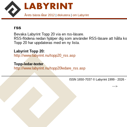
Årets bästa låtar 2012
|
diskutera
|
om Labyrint
rss
Bevaka Labyrint Topp 20 via en rss-läsare.
RSS-flödena nedan hjälper dig som använder RSS-läsare att hålla kol
Topp 20 har uppdateras med en ny lista.
Labyrint Topp 20:
http://www.labyrint.nu/topp20_rss.asp
Topp-ledar-texter
http://www.labyrint.nu/topp20ledare_rss.asp
ISSN 1650-7037 © Labyrint 1999 - 2026 -
--->