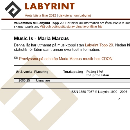
Årets bästa låtar 2012
|
diskutera
|
om Labyrint
Välkommen till Labyrint Topp 20!
Här hittar du information om låten
Music Is
som
skapar topplistan.
Välj och poängsätt sju av dina favoritlåtar här
.
Music Is - Maria Marcus
Denna låt har utmanat på musiktopplistan
Labyrint Topp 20
. Nedan hi
statistik för låten samt annan eventuell information.
Provlyssna på och köp Maria Marcus musik hos CDON
År & vecka
Placering
Totala poäng
Poäng i %/
tot. p för listan
2006:25
Utmanare
ISSN 1650-7037 © Labyrint 1999 - 2026 -
--->