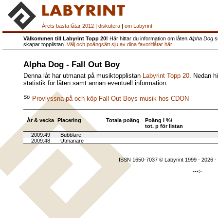
Årets bästa låtar 2012
|
diskutera
|
om Labyrint
Välkommen till Labyrint Topp 20!
Här hittar du information om låten
Alpha Dog
so
skapar topplistan.
Välj och poängsätt sju av dina favoritlåtar här
.
Alpha Dog - Fall Out Boy
Denna låt har utmanat på musiktopplistan
Labyrint Topp 20
. Nedan hi
statistik för låten samt annan eventuell information.
Provlyssna på och köp Fall Out Boys musik hos CDON
År & vecka
Placering
Totala poäng
Poäng i %/
tot. p för listan
2009:49
Bubblare
2009:48
Utmanare
ISSN 1650-7037 © Labyrint 1999 - 2026 -
--->