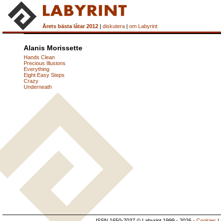
Årets bästa låtar 2012
|
diskutera
|
om Labyrint
Alanis Morissette
Hands Clean
Precious Illusions
Everything
Eight Easy Steps
Crazy
Underneath
ISSN 1650-7037 © Labyrint 1999 - 2026 -
Cookies
|