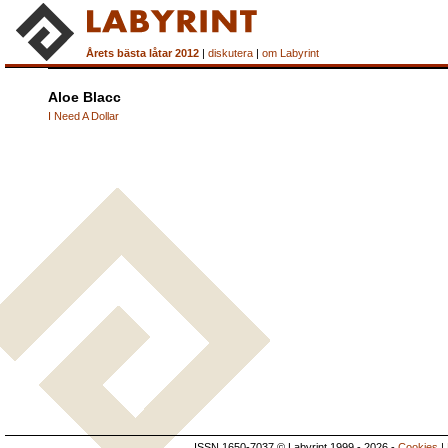
Årets bästa låtar 2012
|
diskutera
|
om Labyrint
Aloe Blacc
I Need A Dollar
ISSN 1650-7037 © Labyrint 1999 - 2026 -
Cookies
|