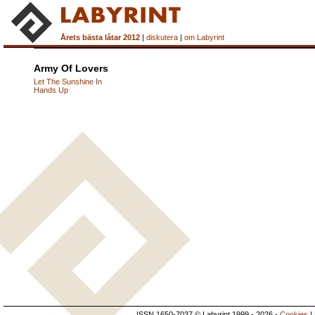
Årets bästa låtar 2012
|
diskutera
|
om Labyrint
Army Of Lovers
Let The Sunshine In
Hands Up
ISSN 1650-7037 © Labyrint 1999 - 2026 -
Cookies
|