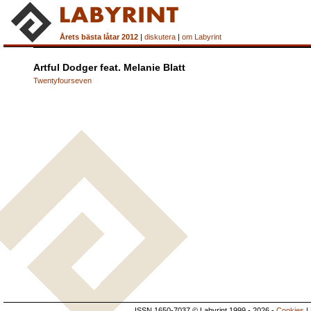
Årets bästa låtar 2012
|
diskutera
|
om Labyrint
Artful Dodger feat. Melanie Blatt
Twentyfourseven
ISSN 1650-7037 © Labyrint 1999 - 2026 -
Cookies
|