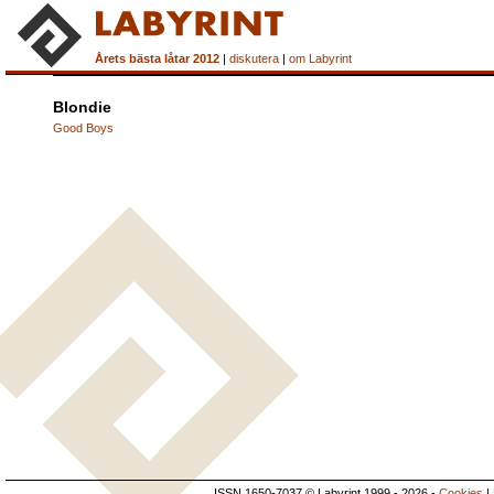
Årets bästa låtar 2012
|
diskutera
|
om Labyrint
Blondie
Good Boys
ISSN 1650-7037 © Labyrint 1999 - 2026 -
Cookies
|