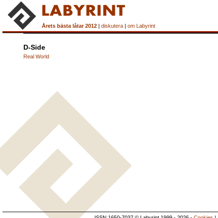
Årets bästa låtar 2012
|
diskutera
|
om Labyrint
D-Side
Real World
ISSN 1650-7037 © Labyrint 1999 - 2026 -
Cookies
|