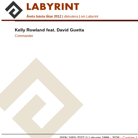
Årets bästa låtar 2012
|
diskutera
|
om Labyrint
Kelly Rowland feat. David Guetta
Commander
ISSN 1650-7037 © Labyrint 1999 - 2026 -
Cookies
|