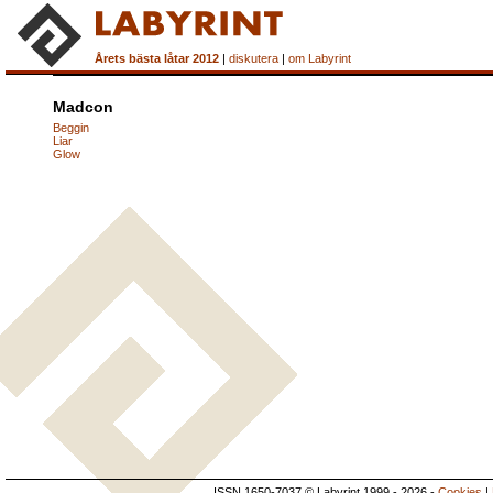
Årets bästa låtar 2012
|
diskutera
|
om Labyrint
Madcon
Beggin
Liar
Glow
ISSN 1650-7037 © Labyrint 1999 - 2026 -
Cookies
|