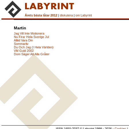
Årets bästa låtar 2012
|
diskutera
|
om Labyrint
Martin
Jag Vill Inte Motionera
Nu Firar Hela Sverige Jul
Alltid Vara Din
Sommarliv
Du Och Jag (I Hela Världen)
VM Guld 2002
Dom Säger Att Alla Gråter
ISSN 1650-7037 © Labyrint 1999 - 2026 -
Cookies
|