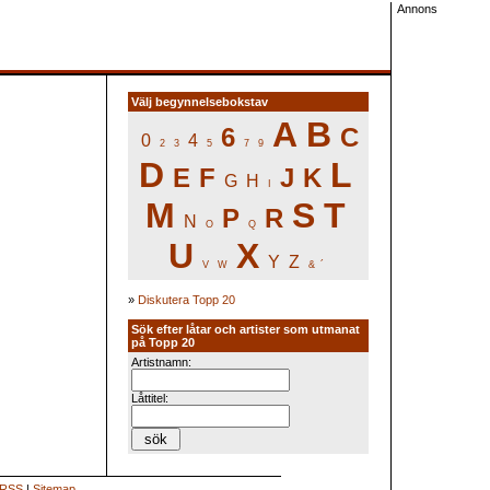
Annons
Välj begynnelsebokstav
A
B
6
C
0
4
2
3
5
7
9
D
L
E
F
J
K
G
H
I
M
S
T
P
R
N
O
Q
U
X
Y
Z
V
W
&
´
»
Diskutera Topp 20
Sök efter låtar och artister som utmanat
på Topp 20
Artistnamn:
Låttitel:
RSS
|
Sitemap