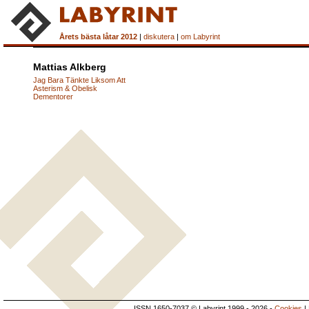
Årets bästa låtar 2012
|
diskutera
|
om Labyrint
Mattias Alkberg
Jag Bara Tänkte Liksom Att
Asterism & Obelisk
Dementorer
ISSN 1650-7037 © Labyrint 1999 - 2026 -
Cookies
|