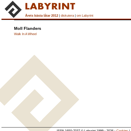
Årets bästa låtar 2012
|
diskutera
|
om Labyrint
Moll Flanders
Walk In A Wheel
ISSN 1650-7037 © Labyrint 1999 - 2026 -
Cookies
|