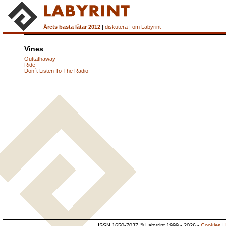
Årets bästa låtar 2012
|
diskutera
|
om Labyrint
Vines
Outtathaway
Ride
Don´t Listen To The Radio
ISSN 1650-7037 © Labyrint 1999 - 2026 -
Cookies
|