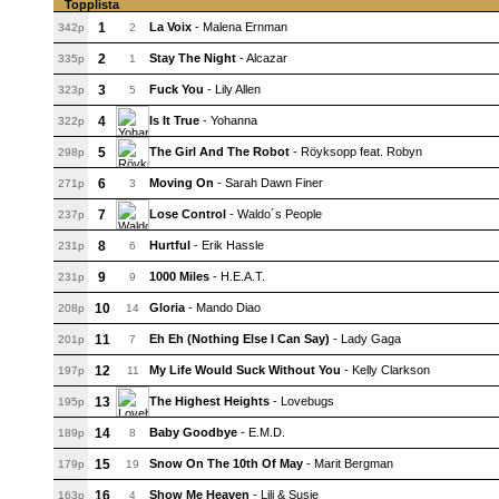
Topplista
1
La Voix
- Malena Ernman
342p
2
2
Stay The Night
- Alcazar
335p
1
3
Fuck You
- Lily Allen
323p
5
4
Is It True
- Yohanna
322p
5
The Girl And The Robot
- Röyksopp feat. Robyn
298p
6
Moving On
- Sarah Dawn Finer
271p
3
7
Lose Control
- Waldo´s People
237p
8
Hurtful
- Erik Hassle
231p
6
9
1000 Miles
- H.E.A.T.
231p
9
10
Gloria
- Mando Diao
208p
14
11
Eh Eh (Nothing Else I Can Say)
- Lady Gaga
201p
7
12
My Life Would Suck Without You
- Kelly Clarkson
197p
11
13
The Highest Heights
- Lovebugs
195p
14
Baby Goodbye
- E.M.D.
189p
8
15
Snow On The 10th Of May
- Marit Bergman
179p
19
16
Show Me Heaven
- Lili & Susie
163p
4