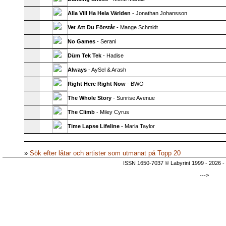
Alla Vill Ha Hela Världen
- Jonathan Johansson
Vet Att Du Förstår
- Mange Schmidt
No Games
- Serani
Düm Tek Tek
- Hadise
Always
- AySel & Arash
Right Here Right Now
- BWO
The Whole Story
- Sunrise Avenue
The Climb
- Miley Cyrus
Time Lapse Lifeline
- Maria Taylor
»
Sök efter låtar och artister som utmanat på Topp 20
ISSN 1650-7037 © Labyrint 1999 - 2026 -
--->