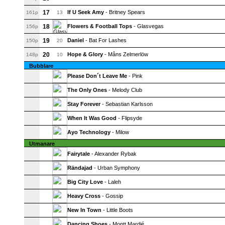
17
If U Seek Amy
- Britney Spears
161p
13
18
Flowers & Football Tops
- Glasvegas
156p
19
Daniel
- Bat For Lashes
150p
20
20
Hope & Glory
- Måns Zelmerlöw
148p
10
Bubblare
Please Don´t Leave Me
- Pink
The Only Ones
- Melody Club
Stay Forever
- Sebastian Karlsson
When It Was Good
- Flipsyde
Ayo Technology
- Milow
Utmanare
Fairytale
- Alexander Rybak
Rändajad
- Urban Symphony
Big City Love
- Laleh
Heavy Cross
- Gossip
New In Town
- Little Boots
Dancing Shoes
- Montt Mardié