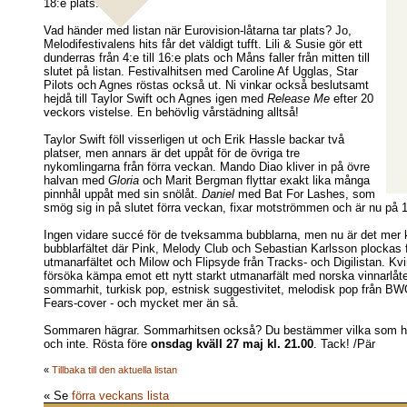
18:e plats.
Vad händer med listan när Eurovision-låtarna tar plats? Jo,
Melodifestivalens hits får det väldigt tufft. Lili & Susie gör ett
dunderras från 4:e till 16:e plats och Måns faller från mitten till
slutet på listan. Festivalhitsen med Caroline Af Ugglas, Star
Pilots och Agnes röstas också ut. Ni vinkar också beslutsamt
hejdå till Taylor Swift och Agnes igen med
Release Me
efter 20
veckors vistelse. En behövlig vårstädning alltså!
Taylor Swift föll visserligen ut och Erik Hassle backar två
platser, men annars är det uppåt för de övriga tre
nykomlingarna från förra veckan. Mando Diao kliver in på övre
halvan med
Gloria
och Marit Bergman flyttar exakt lika många
pinnhål uppåt med sin snölåt.
Daniel
med Bat For Lashes, som
smög sig in på slutet förra veckan, fixar motströmmen och är nu på 1
Ingen vidare succé för de tveksamma bubblarna, men nu är det mer k
bubblarfältet där Pink, Melody Club och Sebastian Karlsson plockas 
utmanarfältet och Milow och Flipsyde från Tracks- och Digilistan. Kvi
försöka kämpa emot ett nytt starkt utmanarfält med norska vinnarlåt
sommarhit, turkisk pop, estnisk suggestivitet, melodisk pop från BW
Fears-cover - och mycket mer än så.
Sommaren hägrar. Sommarhitsen också? Du bestämmer vilka som hå
och inte. Rösta före
onsdag kväll 27 maj kl. 21.00
. Tack! /Pär
«
Tillbaka till den aktuella listan
« Se
förra veckans lista