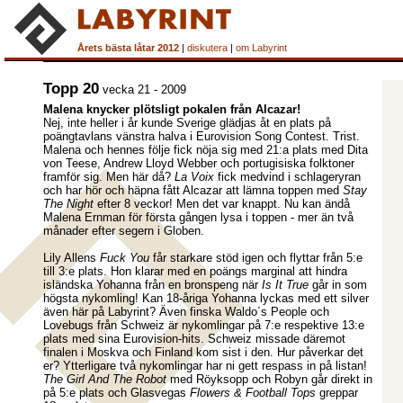
Årets bästa låtar 2012
|
diskutera
|
om Labyrint
Topp 20
vecka 21 - 2009
Malena knycker plötsligt pokalen från Alcazar!
Nej, inte heller i år kunde Sverige glädjas åt en plats på
poängtavlans vänstra halva i Eurovision Song Contest. Trist.
Malena och hennes följe fick nöja sig med 21:a plats med Dita
von Teese, Andrew Lloyd Webber och portugisiska folktoner
framför sig. Men här då?
La Voix
fick medvind i schlageryran
och har hör och häpna fått Alcazar att lämna toppen med
Stay
The Night
efter 8 veckor! Men det var knappt. Nu kan ändå
Malena Ernman för första gången lysa i toppen - mer än två
månader efter segern i Globen.
Lily Allens
Fuck You
får starkare stöd igen och flyttar från 5:e
till 3:e plats. Hon klarar med en poängs marginal att hindra
isländska Yohanna från en bronspeng när
Is It True
går in som
högsta nykomling! Kan 18-åriga Yohanna lyckas med ett silver
även här på Labyrint? Även finska Waldo´s People och
Lovebugs från Schweiz är nykomlingar på 7:e respektive 13:e
plats med sina Eurovision-hits. Schweiz missade däremot
finalen i Moskva och Finland kom sist i den. Hur påverkar det
er? Ytterligare två nykomlingar har ni gett respass in på listan!
The Girl And The Robot
med Röyksopp och Robyn går direkt in
på 5:e plats och Glasvegas
Flowers & Football Tops
greppar