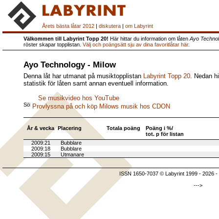
Årets bästa låtar 2012
|
diskutera
|
om Labyrint
Välkommen till Labyrint Topp 20!
Här hittar du information om låten
Ayo Techno
röster skapar topplistan.
Välj och poängsätt sju av dina favoritlåtar här
.
Ayo Technology - Milow
Denna låt har utmanat på musiktopplistan
Labyrint Topp 20
. Nedan hi
statistik för låten samt annan eventuell information.
Se musikvideo hos YouTube
Provlyssna på och köp Milows musik hos CDON
År & vecka
Placering
Totala poäng
Poäng i %/
tot. p för listan
2009:21
Bubblare
2009:18
Bubblare
2009:15
Utmanare
ISSN 1650-7037 © Labyrint 1999 - 2026 -
--->