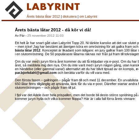
Årets bästa låtar 2012
|
diskutera
|
om Labyrint
Årets bästa låtar 2012 - då kör vi då!
Av Pär
-
25 november 2012 11:03
Ett helt år har snart gått utan Labyrint Topp 20. Ni tänkte kanske att det var slutet på
– men icke! Jag har bestämt att återigen köra en omröstning för att gallra fram och
bästa låtar 2012
. Konceptet är likadant som tidigare: en jury gallrar fram 100 låta
i en slutomröstning. De 50 populäraste låtarna räknas ner från jul fram till tolvslage
Om du var med i juryn förra året kommer du att få inbjudan via e-post. Om du har 
året, så meddela mig den nya. Om du inte varit med i juryn någon gång, utan kansk
en händelse (eller gammal vana!) alternativt att du har blivit tipsad av en kompis,
e-
par.bjorkdahl@gmail.com
och berätta varför du vill vara med.
Den första fasen – gallringen – pågår fram till och med 11 december. En urvalslista
650 låtar finns tillgänglig att använda, länk får du via e-post. Därefter startar andra
slutomröstningen – och pågår fram till jul.
I fjol var det Adele över hela prispallen, men det borde bli desto större spridning på ar
kommer juryn hylla och vilka kommer floppa? Här är i alla fall förra årets vinnare: