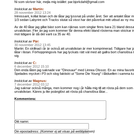
Ni som skriver här, mejla mig istället: par.bjorkdahl@gmail.com
Inskickat av
Martin:
28 november 2012 13:24
Intressant, kollat listan och de låtar jag lyssnat på under året. Ser att antalet låtar
1/3 sedan Labyrint och Tracks slutat så visst har det påverkat mitt utbud av ny mu
Av de 40 låtar jag gillat bäst som kan räknas som singlar finns bara 21 bland dess
urvalslistan. Fler än jag som kommer får denna efekt bland rösterna man skickar in
mot tidigare år då det varit ca 35 av 40.
Inskickat av
Pär:
30 november 2012 13:45
Martin: En skillnad i år är också att urvalslistan är mer komprimerad. Tidigare har 
låtar i listan. Förhoppningsvis har jag lyckats rätt väl med att gallra bort chanslösa l
sig.
Inskickat av
C:
6 december 2012 15:10
Den enda låten jag saknade var "Dinosaur" med Linnea Olsson. En av mina favoriter
Spelades mycket i P3 och slog faktiskt ut "Some Die Young" i låtduellen i samma ka
Inskickat av
Magnus:
7 december 2012 03:12
Jag saknar också många, men kommer nog i år hålla mig till att rösta på dem som
urvalslistan. Känns ju lite poänglöst att rösta på chanslösa låtar...
Kommentera:
Ditt namn:
Din epostadress:
(Kommer ej att visas på webbplatsen)