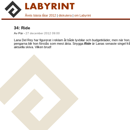
Årets bästa låtar 2012
|
diskutera
|
om Labyrint
34: Ride
Av Pär
-
27 december 2012 09:00
Lana Del Rey har figurerat i reklam åt både lyxbilar och budgetkläder, men när hon 
pengarna blir hon förstås som mest äkta. Snygga
Ride
är Lanas senaste singel frå
aktuella skiva. Vilken brud!