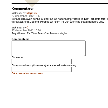
Kommentarer
Inskickat av
Magnus:
27 december 2012 11:17
Började gilla även denna låt efter att jag hade fallit för "Born To Die" (allt detta först
vilket räckte till 1 poäng. Hoppas att "Born To Die" återfinns betydligt högre upp.
Inskickat av
C:
27 december 2012 15:26
Jag föll mest för "Blue Jeans" av hennes singlar.
Kommentera:
Ditt namn:
Din epostadress:
(Kommer ej att visas på webbplatsen)
Ok - posta kommentaren