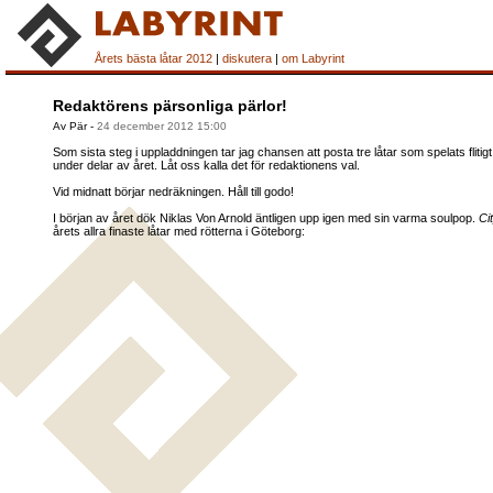
Årets bästa låtar 2012
|
diskutera
|
om Labyrint
Redaktörens pärsonliga pärlor!
Av Pär
-
24 december 2012 15:00
Som sista steg i uppladdningen tar jag chansen att posta tre låtar som spelats flitigt
under delar av året. Låt oss kalla det för redaktionens val.
Vid midnatt börjar nedräkningen. Håll till godo!
I början av året dök Niklas Von Arnold äntligen upp igen med sin varma soulpop.
Ci
årets allra finaste låtar med rötterna i Göteborg: