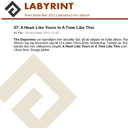
Årets bästa låtar 2012
|
diskutera
|
om Labyrint
37: A Heart Like Yours In A Time Like This
Av Pär
-
26 december 2012 21:00
The Deportees
var egentligen mer aktuella i fjol, då de släppte ett hyllat album. R
Shores
tog sig dessutom upp till 13:e plats i förra årets nedräkning. I början av 20
bandet den mer stillsamma singeln
A Heart Like Yours In A Time Like This
som n
i årets lista. Snyggt jobbat.