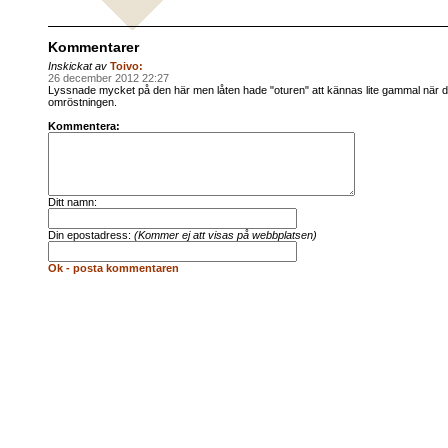
Kommentarer
Inskickat av
Toivo:
26 december 2012 22:27
Lyssnade mycket på den här men låten hade "oturen" att kännas lite gammal när d
omröstningen.
Kommentera:
Ditt namn:
Din epostadress:
(Kommer ej att visas på webbplatsen)
Ok - posta kommentaren