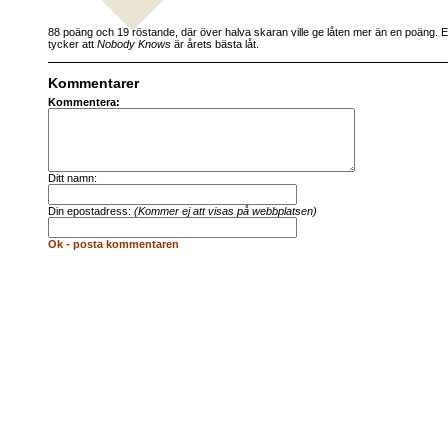
88 poäng och 19 röstande, där över halva skaran ville ge låten mer än en poäng. 
tycker att
Nobody Knows
är årets bästa låt.
Kommentarer
Kommentera:
Ditt namn:
Din epostadress:
(Kommer ej att visas på webbplatsen)
Ok - posta kommentaren