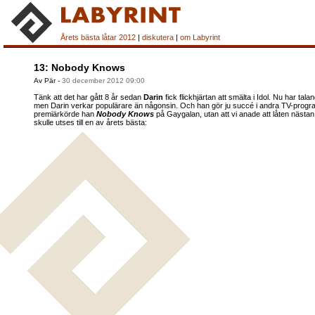
Årets bästa låtar 2012
|
diskutera
|
om Labyrint
13: Nobody Knows
Av Pär
-
30 december 2012 09:00
Tänk att det har gått 8 år sedan
Darin
fick flickhjärtan att smälta i Idol. Nu har tala
men Darin verkar populärare än någonsin. Och han gör ju succé i andra TV-program
premiärkörde han
Nobody Knows
på Gaygalan, utan att vi anade att låten nästan
skulle utses till en av årets bästa: