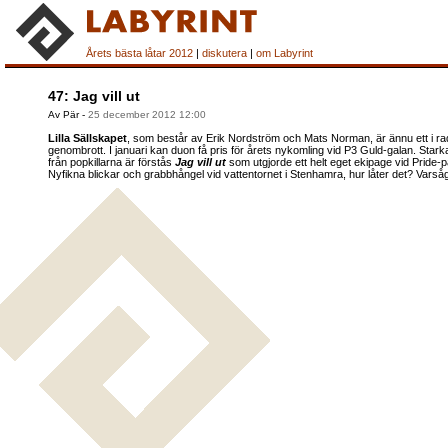
Årets bästa låtar 2012
|
diskutera
|
om Labyrint
47: Jag vill ut
Av Pär
-
25 december 2012 12:00
Lilla Sällskapet
, som består av Erik Nordström och Mats Norman, är ännu ett i ra
genombrott. I januari kan duon få pris för årets nykomling vid P3 Guld-galan. Stark
från popkillarna är förstås
Jag vill ut
som utgjorde ett helt eget ekipage vid Pride-
Nyfikna blickar och grabbhångel vid vattentornet i Stenhamra, hur låter det? Varså